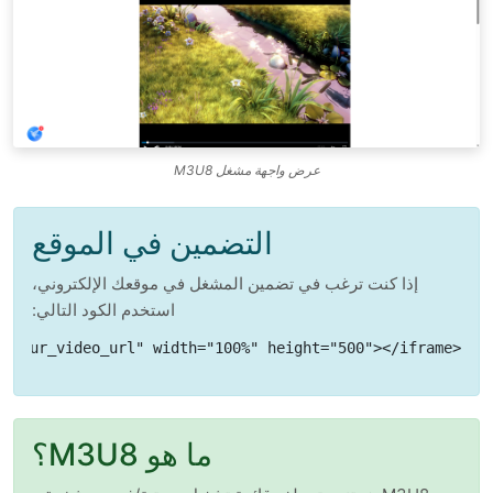
عرض واجهة مشغل M3U8
التضمين في الموقع
إذا كنت ترغب في تضمين المشغل في موقعك الإلكتروني،
استخدم الكود التالي:
<iframe src="https://m3u8player.itptg.com/ar/index.html?url=your_video_url" width="100%" height="500"></iframe>
ما هو M3U8؟