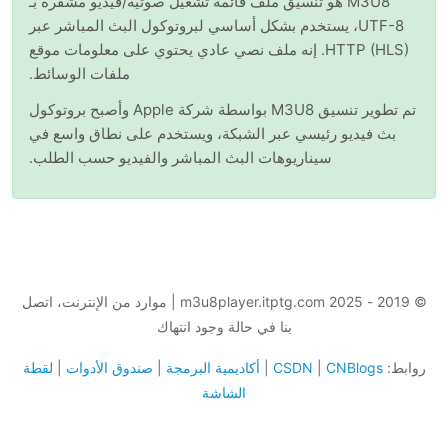
M3U8 هو تنسيق ملف قائمة تشغيل صوتية/فيديو مشفرة بـ
UTF-8، يستخدم بشكل أساسي لبروتوكول البث المباشر عبر
HTTP (HLS). إنه ملف نصي عادي يحتوي على معلومات موقع
ملفات الوسائط.
تم تطوير تنسيق M3U8 بواسطة شركة Apple وأصبح بروتوكول
بث فيديو رئيسي عبر الشبكة، ويستخدم على نطاق واسع في
سيناريوهات البث المباشر والفيديو حسب الطلب.
© 2019 - 2025 m3u8player.itptg.com | موارد من الإنترنت، اتصل
بنا في حالة وجود انتهاك
وابط:
CNBlogs
|
CSDN
|
أكاديمية البرمجة
|
صندوق الأدوات
|
لقطة
الشاشة