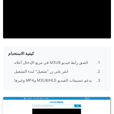
كيفية الاستخدام
الصق رابط فيديو M3U8 في مربع الإدخال أعلاه
انقر على زر "تشغيل" لبدء التشغيل
يدعم تنسيقات الفيديو M3U8/HLS وMP4 وغيرها