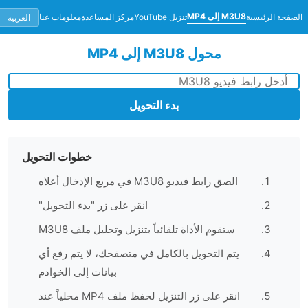
M3U8 إلى MP4
حة الرئيسية
تنزيل YouTube
مركز المساعدة
معلومات عنا
محول M3U8 إلى MP4
بدء التحويل
خطوات التحويل
الصق رابط فيديو M3U8 في مربع الإدخال أعلاه
انقر على زر "بدء التحويل"
ستقوم الأداة تلقائياً بتنزيل وتحليل ملف M3U8
يتم التحويل بالكامل في متصفحك، لا يتم رفع أي
بيانات إلى الخوادم
انقر على زر التنزيل لحفظ ملف MP4 محلياً عند